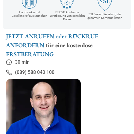
DSGVO-konforme
Handwerker mit
SSL-Verschlüsselung der
Verarbeitung von sensiblen
Gesellenbrief aus München
gesamten Kommunikation
Daten
JETZT ANRUFEN oder RÜCKRUF
ANFORDERN
für eine kostenlose
ERSTBERATUNG
30 min
(089) 588 040 100