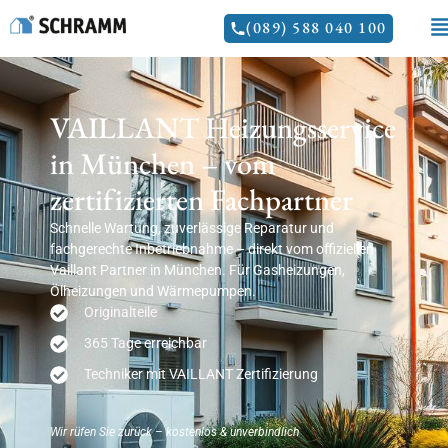
(089) 588 040 100
VAILLANT Heizungsservice
in München – vom
zertifizierten Fachpartner
Schnelle Wartung, zuverlässige Reparatur und
fachgerechte Inbetriebnahme – direkt vom offiziellen
Vaillant Partner in München. Für Gasheizungen,
Ölheizungen und Wärmepumpen.
Originalteile
365 Tage erreichbar
Techniker mit VAILLANT Zertifizierung
Wir rüfen Sie zurück – kostenlos & unverbindlich